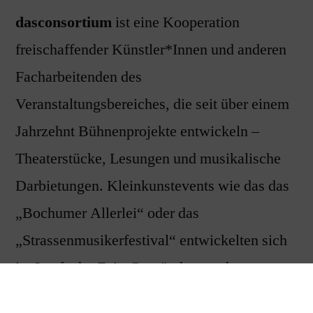
dasconsortium
ist eine Kooperation
freischaffender Künstler*Innen und anderen
Facharbeitenden des
Veranstaltungsbereiches, die seit über einem
Jahrzehnt Bühnenprojekte entwickeln –
Theaterstücke, Lesungen und musikalische
Darbietungen. Kleinkunstevents wie das das
„Bochumer Allerlei“ oder das
„Strassenmusikerfestival“ entwickelten sich
im Laufe der Zeit. Gegründet wurde
dasconsortium 2009 von dem Bochumer